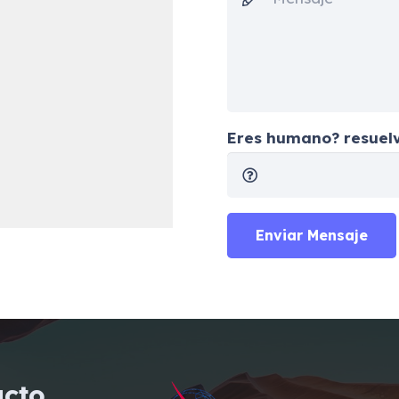
Eres humano? resuelv
Enviar Mensaje
acto