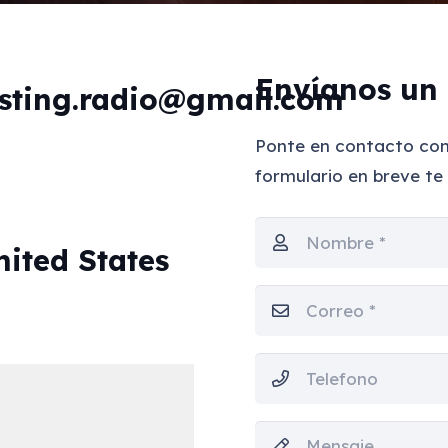
Envíanos un
sting.radio@gmail.com
Ponte en contacto con 
formulario en breve t
nited States